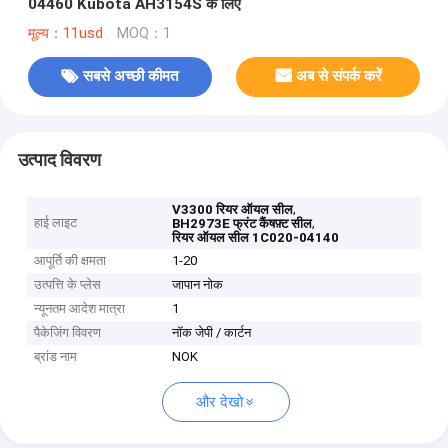
04460 Kubota AH3154S के लिए
मूल्य：11usd
MOQ：1
सबसे अच्छी कीमत
अब से संपर्क करें
उत्पाद विवरण
,
V3300 रियर ऑयल सील
हाई लाइट
,
BH2973E फ्रंट कैंषफ़्ट सील
रियर ऑयल सील 1C020-04140
आपूर्ति की क्षमता
1-20
उत्पत्ति के प्लेस
जापान नोक
न्यूनतम आदेश मात्रा
1
पैकेजिंग विवरण
नॉक जेपी / कार्टन
ब्रांड नाम
NOK
और देखो