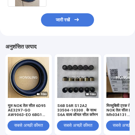
जारी रखें
अनुशंसित उत्पाद
मूल NOK तेल सील 6D95
S6B S6R S12A2
मित्सुबिशी ट्रक तेल
AE3297-GO
33504-10300 . के साथ
NOK तेल सील B
AW9063-EO 6BG1
S6A वाल्व ऑयल सील कॉमन
Mh034131
AH3222-PO AZ4079-
80x162x12x42.
FO 4TNE94 4M40
नोक
सबसे अच्छी कीमत
सबसे अच्छी कीमत
सबसे अच्छी 
फ्रंट और रियर तेल सील