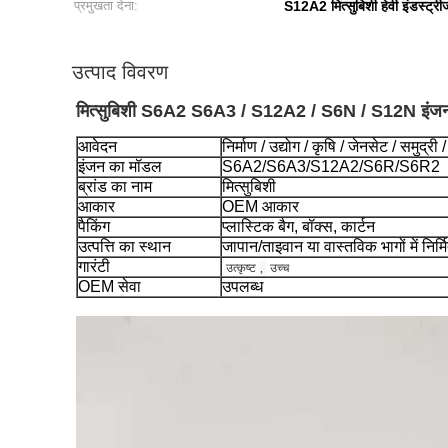
प्रमुखता देना:
S12A2 मित्सुबिशी हेवी इंडस्ट्रीज 
उत्पाद विवरण
मित्सुबिशी S6A2 S6A3 / S12A2 / S6N / S12N इंजन पान
आवेदन
निर्माण / उद्योग / कृषि / जेनसेट / समुद्री /
इंजन का मॉडल
S6A2/S6A3/S12A2/S6R/S6R2
ब्रांड का नाम
मित्सुबिशी
आकार
OEM आकार
पैकिंग
प्लास्टिक बैग, बॉक्स, कार्टन
उत्पत्ति का स्थान
जापान/ताइवान या वास्तविक भागों में निर्म
गारंटी
उत्कृष्ट
,
उच्च
OEM सेवा
उपलब्ध