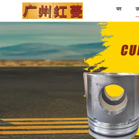
घर
उत