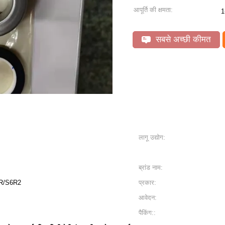
आपूर्ति की क्षमता:
1
सबसे अच्छी कीमत
लागू उद्योग:
ब्रांड नाम:
6R/S6R2
प्रकार:
आवेदन:
पैकिंग::