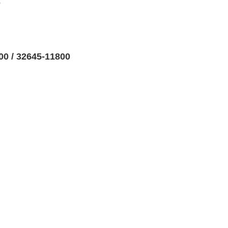
0
16200 / 32645-11800