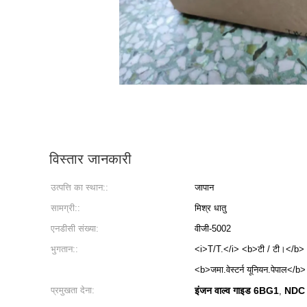
विस्तार जानकारी
उत्पत्ति का स्थान::
जापान
सामग्री::
मिश्र धातु
एनडीसी संख्या:
वीजी-5002
भुगतान::
<i>T/T.</i> <b>टी / टी।</b>
<b>जमा.वेस्टर्न यूनियन.पेपाल</b>
प्रमुखता देना:
इंजन वाल्व गाइड 6BG1
NDC इ
,