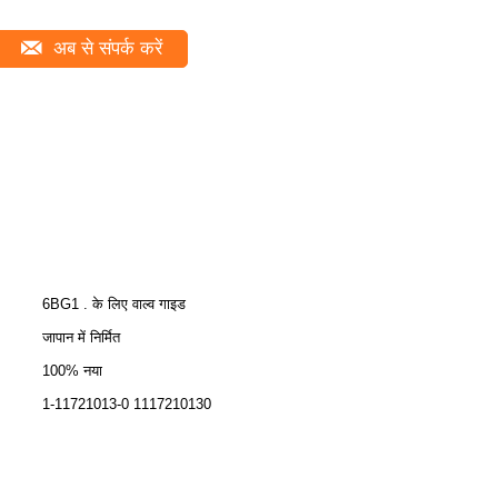
अब से संपर्क करें
6BG1 . के लिए वाल्व गाइड
जापान में निर्मित
100% नया
1-11721013-0 1117210130