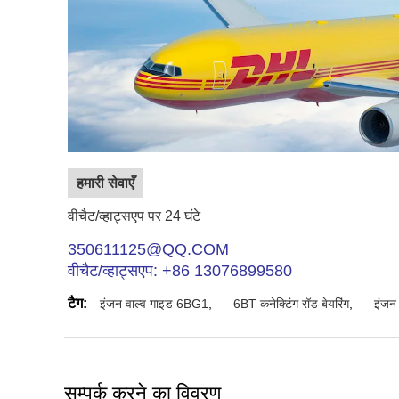
हमारी सेवाएँ
वीचैट/व्हाट्सएप पर 24 घंटे
350611125@QQ.COM
वीचैट/व्हाट्सएप: +86 13076899580
टैग:
इंजन वाल्व गाइड 6BG1
,
6BT कनेक्टिंग रॉड बेयरिंग
,
इंजन
सम्पर्क करने का विवरण