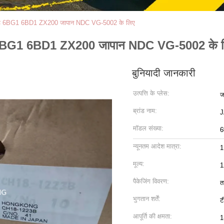
ाइड 6BG1 6BD1 ZX200 जापान NDC VG-5002 के लिए
 6BG1 6BD1 ZX200 जापान NDC VG-5002 के 
बुनियादी जानकारी
उत्पत्ति के प्लेस:
ज
ब्रांड नाम:
मॉडल संख्या:
6
न्यूनतम आदेश मात्रा:
1
मूल्य:
पैकेजिंग विवरण:
त
भुगतान शर्तें:
ट
आपूर्ति की क्षमता:
1