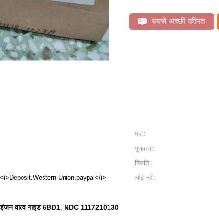
सबसे अच्छी कीमत
मद::
गुणवत्ता::
स्थिति::
 <i>Deposit.Western Union.paypal</i>
ओई नहीं:
ंजन वाल्व गाइड 6BD1
NDC 1117210130
,