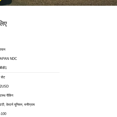
लिए
ापान
JAPAN NDC
बीडी1
 सेट
12USD
टस्थ पैकिंग
ी/टी, वेस्टर्न यूनियन, मनीग्राम
-100