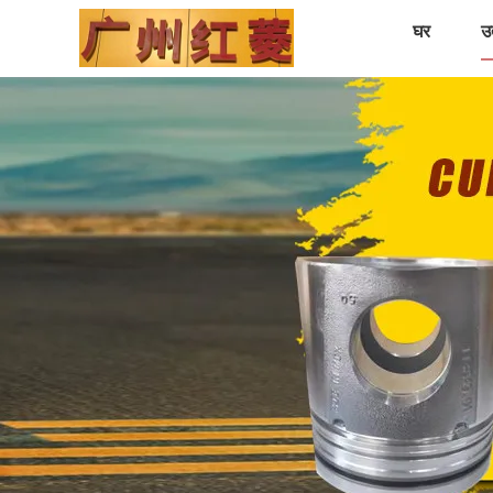
घर
उत