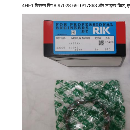
4HF1 पिस्टन रिंग 8-97028-6910/17863 और लाइनर किट, इसुजु 