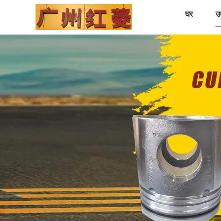
घर
उत