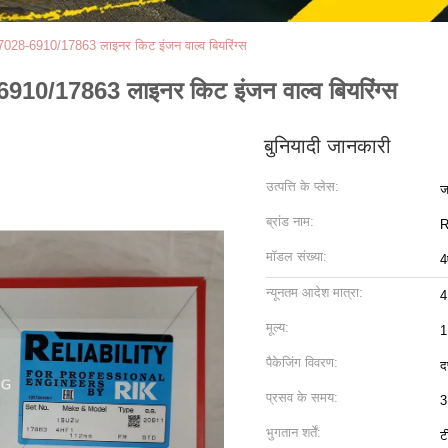
97028-6910/17863 लाइनर किट इंजन वाल्व बियरिंग्स
6910/17863 लाइनर किट इंजन वाल्व बियरिंग्स
बुनियादी जानकारी
उत्पत्ति के प्लेस:
ज
ब्रांड नाम:
R
मॉडल संख्या:
4
न्यूनतम आदेश मात्रा:
4
मूल्य:
1
पैकेजिंग विवरण:
दफ
प्रसव के समय:
3
भुगतान शर्तें:
ट