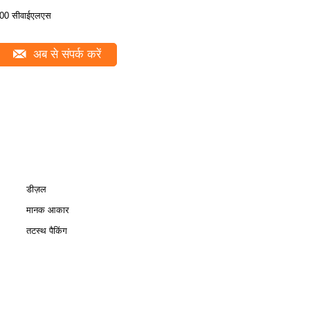
00 सीवाईएलएस
अब से संपर्क करें
डीज़ल
मानक आकार
तटस्थ पैकिंग