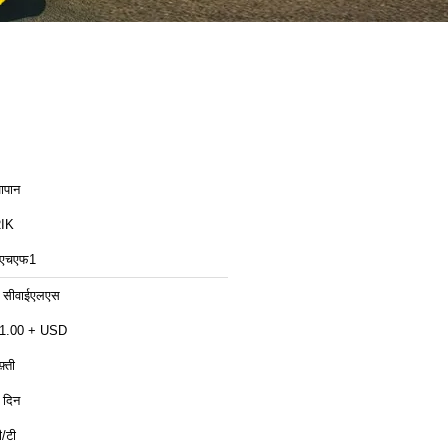
ापान
IK
एचएफ1
 सीवाईएलएस
1.00 + USD
़्ती
 दिन
ी/टी