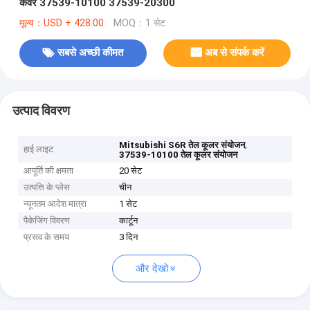
कवर 37539-10100 37539-20300
मूल्य：USD + 428.00
MOQ：1 सेट
सबसे अच्छी कीमत
अब से संपर्क करें
उत्पाद विवरण
,
Mitsubishi S6R तेल कूलर संयोजन
हाई लाइट
37539-10100 तेल कूलर संयोजन
आपूर्ति की क्षमता
20 सेट
उत्पत्ति के प्लेस
चीन
न्यूनतम आदेश मात्रा
1 सेट
पैकेजिंग विवरण
कार्टून
प्रसव के समय
3 दिन
और देखो