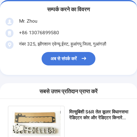
सम्पर्क करने का विवरण
Mr. Zhou
+86 13076899580
नंबर 325, झोंगशान एवेन्यू ईस्ट, हुआंगपु जिला, गुआंगज़ौ
अब से संपर्क करें
सबसे उत्तम प्रतिदान प्राप्त करें
मित्सुबिशी S6R तेल कूलर विधानसभा
रेडिएटर कोर और रेडिएटर किनारे
कवर 37539-10100 37539-
20300