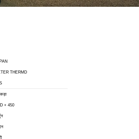
PAN
TER THERMD
S
ुकड़ा
D + 450
टून
िन
टी