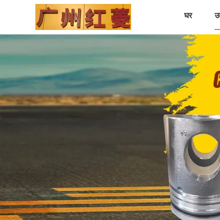
घर
उत