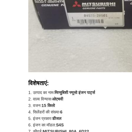
विशेषताएं:
उत्पाद का नामः
मित्सुबिशी फ्यूसो इंजन पार्ट्स
वाल्व विन्यासः
ओएचवी
वजनः
15 किलो
सिलेंडरों की संख्याः
6
इंजन प्रकारः
डीजल
इंजन का मॉडल:
S4S
कीवर्डः
MITSUBISHI, 80A, 6D22