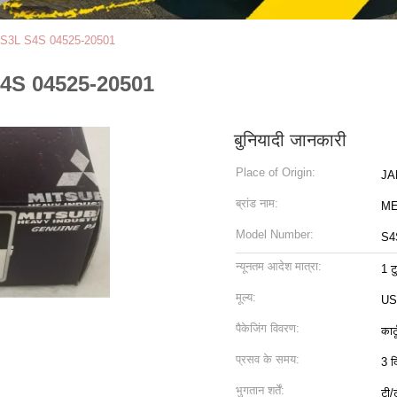
्ट्स S3L S4S 04525-20501
3L S4S 04525-20501
बुनियादी जानकारी
Place of Origin:
JA
ब्रांड नाम:
ME
Model Number:
S4
न्यूनतम आदेश मात्रा:
1 ट
मूल्य:
US
पैकेजिंग विवरण:
कार्
प्रसव के समय:
3 द
भुगतान शर्तें:
टी/