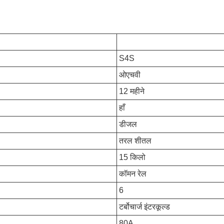
S4S
ओएचवी
12 महीने
हाँ
डीजल
तरल शीतल
15 किलो
कॉमन रेल
6
टर्बोचार्ज इंटरकूल्ड
80A