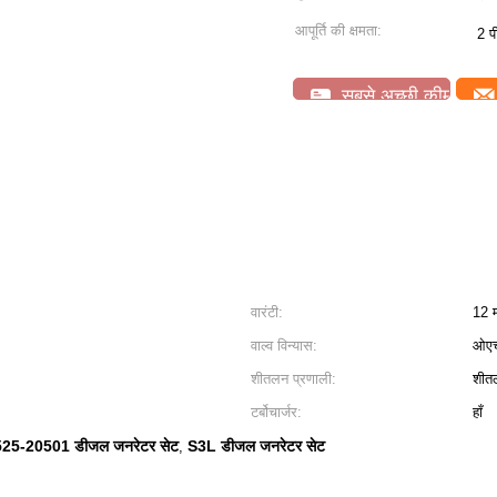
आपूर्ति की क्षमता:
2 प
सबसे अच्छी कीमत
वारंटी:
12 म
वाल्व विन्यास:
ओएच
शीतलन प्रणाली:
शीत
टर्बोचार्जर:
हाँ
25-20501 डीजल जनरेटर सेट
S3L डीजल जनरेटर सेट
,