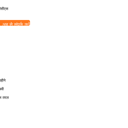
ीसीएस
अब से संपर्क करें
हीने
वी
ल तरल