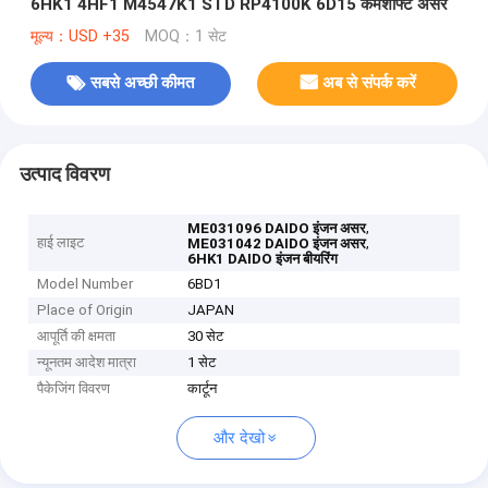
6HK1 4HF1 M4547K1 STD RP4100K 6D15 कैमशाफ्ट असर
मूल्य：USD +35
MOQ：1 सेट
सबसे अच्छी कीमत
अब से संपर्क करें
उत्पाद विवरण
,
ME031096 DAIDO इंजन असर
हाई लाइट
,
ME031042 DAIDO इंजन असर
6HK1 DAIDO इंजन बीयरिंग
Model Number
6BD1
Place of Origin
JAPAN
आपूर्ति की क्षमता
30 सेट
न्यूनतम आदेश मात्रा
1 सेट
पैकेजिंग विवरण
कार्टून
और देखो