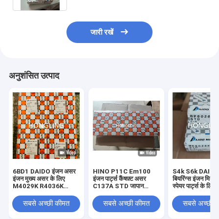
जारी रखें
अनुशंसित उत्पाद
6BD1 DAIDO इंजन असर
HINO P11C Em100
S4k S6k DAIDO 
इंजन मुख्य असर के लिए
इंजन पार्ट्स कैंषफ़्ट असर
बियरिंग्स इंजन मित्सु
M4029K R4036K
C137A STD जापान
स्पेयर पार्ट्स के लिए म
T428K
Daido
असर
सबसे अच्छी कीमत
सबसे अच्छी कीमत
सबसे अच्छी 