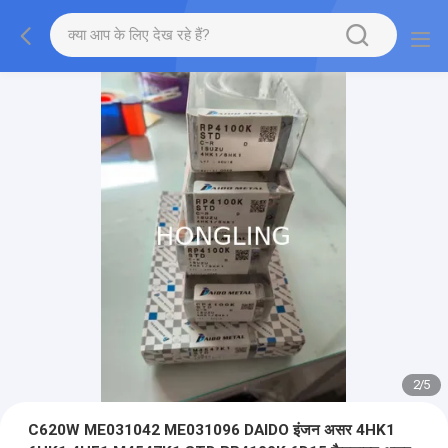
2
/
5
C620W ME031042 ME031096 DAIDO इंजन असर 4HK1