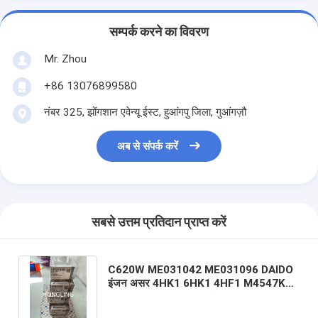
सम्पर्क करने का विवरण
Mr. Zhou
+86 13076899580
नंबर 325, झोंगशान एवेन्यू ईस्ट, हुआंगपु जिला, गुआंगज़ौ
अब से संपर्क करें
सबसे उत्तम प्रतिदान प्राप्त करें
C620W ME031042 ME031096 DAIDO
इंजन असर 4HK1 6HK1 4HF1 M4547K1
STD RP4100K 6D15 कैमशाफ्ट असर